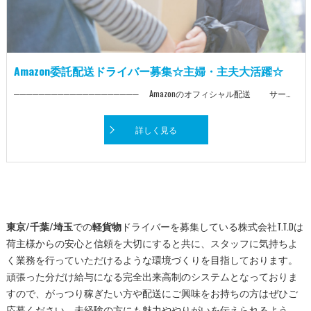
Amazon委託配送ドライバー募集☆主婦・主夫大活躍☆
──────────────────── Amazonのオフィシャル配送 サービスパートナー ──────────────────── ▼ Amazonブランド車両での配送！ ▼ Amazonが培ってきたテクノロジーと 配送アプリを使って配送！ ▼ 小さくて軽い荷物がメイン！ ▼ 普通免許(AT)だけあればスタート可！ ■ 業務委託としても、同時募集中 ■ 「稼げるだけ、稼ぎたい！」 そんな方もお気軽にお問い合わせ下さい！ 面接時にお話を聞いてみたいという方もお気軽に！ ※ロイヤリティなし！収入から引かれるものはありません！ ■日給+出来高 ■車両はリース/持ち込みOK ■直行直帰OK ■日払い・週払い・月払い 選択可! 月に60万以上稼いだ先輩も居ます! ＜軽自動車でラクラク配達！＞ [小さい×軽い荷物] がメイン！ ドンドン配達→ザクザク稼げる！ 普通免許だけで どんな方でもSTART可能！ リース車両も即用意！ ＜前職不問＞ 様々な方が活躍中！ 気軽にご応募を♪ 【注目ポイント】 ＼同時募集中／ ■ゆうパックの配送ドライバー ■LOHACO(アスクル)配送ドライバー 東京都内・千葉県内で広く募集中！！ こちらもお気軽にお問い合わせください◎
詳しく見る
東京/千葉/埼玉
での
軽貨物
ドライバーを募集している株式会社T.T.Dは
荷主様からの安心と信頼を大切にすると共に、スタッフに気持ちよ
く業務を行っていただけるような環境づくりを目指しております。
頑張った分だけ給与になる完全出来高制のシステムとなっておりま
すので、がっつり稼ぎたい方や配送にご興味をお持ちの方はぜひご
応募ください。未経験の方にも魅力ややりがいを伝えられるよう、