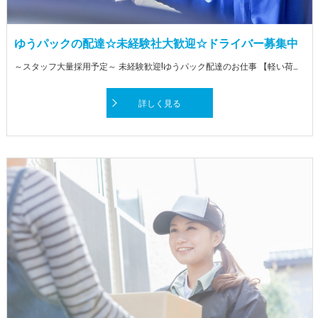
ゆうパックの配達☆未経験社大歓迎☆ドライバー募集中
～スタッフ大量採用予定～ 未経験歓迎!ゆうパック配達のお仕事 【軽い荷物メイン】なので、体の負担も少め♪ 3人に2人が未経験からのスタートです★ 必要なのはAT免許だけ!今すぐStart!
詳しく見る