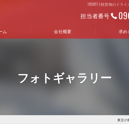
195817 | 軽貨物の
09
担当者番号
ーム
会社概要
求め
代表挨拶
ビジョン
フォトギャラリー
事業案内
会社年表
東京の軽