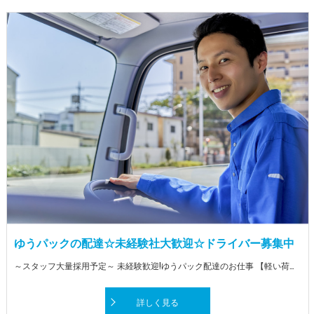
ゆうパックの配達☆未経験社大歓迎☆ドライバー募集中
～スタッフ大量採用予定～ 未経験歓迎!ゆうパック配達のお仕事 【軽い荷物メイン】なので、体の負担も少め♪ 3人に2人が未経験からのスタートです★ 必要なのはAT免許だけ!今すぐStart!
詳しく見る