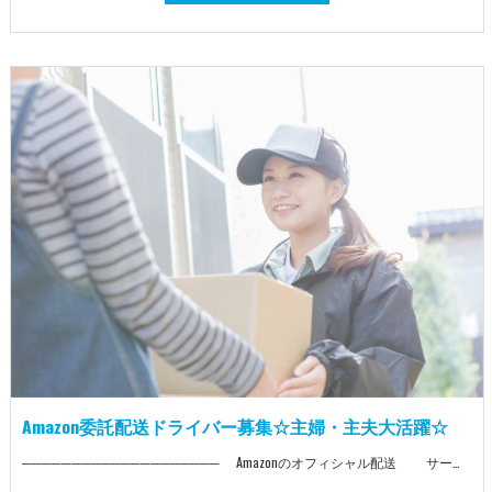
Amazon委託配送ドライバー募集☆主婦・主夫大活躍☆
──────────────────── Amazonのオフィシャル配送 サービスパートナー ──────────────────── ▼ Amazonブランド車両での配送！ ▼ Amazonが培ってきたテクノロジーと 配送アプリを使って配送！ ▼ 小さくて軽い荷物がメイン！ ▼ 普通免許(AT)だけあればスタート可！ ■ 業務委託としても、同時募集中 ■ 「稼げるだけ、稼ぎたい！」 そんな方もお気軽にお問い合わせ下さい！ 面接時にお話を聞いてみたいという方もお気軽に！ ※ロイヤリティなし！収入から引かれるものはありません！ ■日給+出来高 ■車両はリース/持ち込みOK ■直行直帰OK ■日払い・週払い・月払い 選択可! 月に60万以上稼いだ先輩も居ます! ＜軽自動車でラクラク配達！＞ [小さい×軽い荷物] がメイン！ ドンドン配達→ザクザク稼げる！ 普通免許だけで どんな方でもSTART可能！ リース車両も即用意！ ＜前職不問＞ 様々な方が活躍中！ 気軽にご応募を♪ 【注目ポイント】 ＼同時募集中／ ■ゆうパックの配送ドライバー ■LOHACO(アスクル)配送ドライバー 東京都内・千葉県内で広く募集中！！ こちらもお気軽にお問い合わせください◎