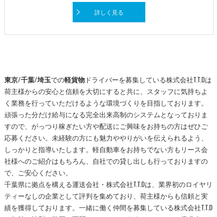
詳しく見る
東京/千葉/埼玉
での
軽貨物
ドライバーを募集している株式会社T.T.Dは
荷主様からの安心と信頼を大切にすると共に、スタッフに気持ちよ
く業務を行っていただけるような環境づくりを目指しております。
頑張った分だけ給与になる完全出来高制のシステムとなっておりま
すので、がっつり稼ぎたい方や配送にご興味をお持ちの方はぜひご
応募ください。未経験の方にも魅力ややりがいを伝えられるよう、
しっかりと指導いたします。軽自動車をお持ちでない方もリース会
社様へのご紹介はもちろん、自社での貸し出しも行っておりますの
で、ご安心ください。
千葉県に拠点を構える運送会社・株式会社T.T.Dは、業界初のロイヤリ
ティーなしの企業として評判を集めており、荷主様からも信頼と実
績を獲得しております。一緒に働く仲間を募集している株式会社T.T.D